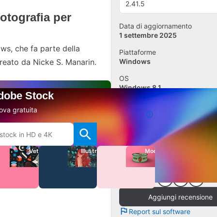
2.41.5
otografia per
Data di aggiornamento
1 settembre 2025
ws, che fa parte della
Piattaforme
reato da Nicke S. Manarin.
Windows
OS
Windows 8.1
Adobe Stock
Lingua
ova gratuita
Italiano
Download
1.3K
Vettori
Illustrazioni
Modelli
Dimensione
69.15 MB
Aggiungi recensione
Report sul software