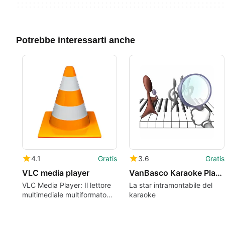
Potrebbe interessarti anche
4.1
Gratis
3.6
Gratis
VLC media player
VanBasco Karaoke Player
VLC Media Player: Il lettore
La star intramontabile del
multimediale multiformato
karaoke
definitivo.