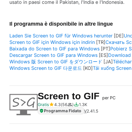
usato in paesi come il Pakistan, l'India e l'Indonesia.
Il programma è disponibile in altre lingue
Laden Sie Screen to GIF für Windows herunter
Und
Screen to GIF için Windows için indirin
Скачать Sc
Baixada do Screen to GIF para Windows
Pobierz S
Descargar Screen to GIF para Windows
Download 
Windows 版 Screen to GIF をダウンロード
Télécha
Windows Screen to GIF 다운로드
Tải xuống Screen
Screen to GIF
per PC
Gratis
4.3
56
1.3K
Programma Fidato
V
2.41.5