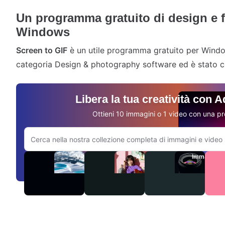
Un programma gratuito di design e f
Windows
Screen to GIF
è un utile programma gratuito per Windo
categoria Design & photography software ed è stato c
Libera la tua creatività con 
Ottieni 10 immagini o 1 video con una pr
Cerca sul sito Adobe.com
Video
Audio
Immagini