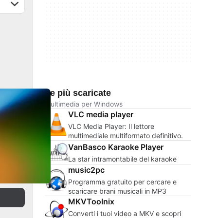
Le più scaricate
Multimedia per Windows
VLC media player
VLC Media Player: Il lettore
multimediale multiformato definitivo.
VanBasco Karaoke Player
La star intramontabile del karaoke
music2pc
Programma gratuito per cercare e
scaricare brani musicali in MP3
MKVToolnix
Converti i tuoi video a MKV e scopri